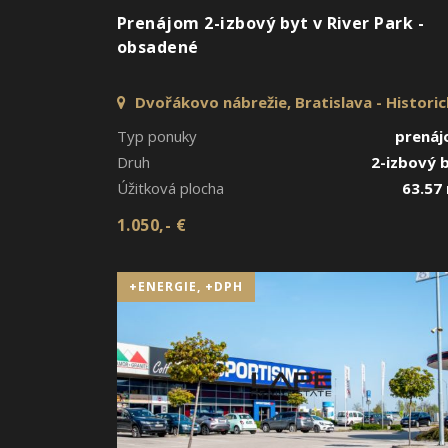
Prenájom 2-izbový byt v River Park -
obsadené
Dvořákovo nábrežie, Bratislava - Histori
jadro
Typ ponuky
prená
Druh
2-izbový 
Úžitková plocha
63.57
1.050,- €
+ENERGIE, +DPH