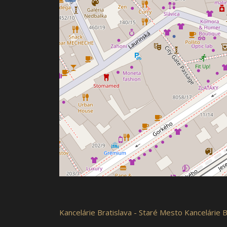
Kancelárie
Bratislava - Staré Mesto
Kancelárie 