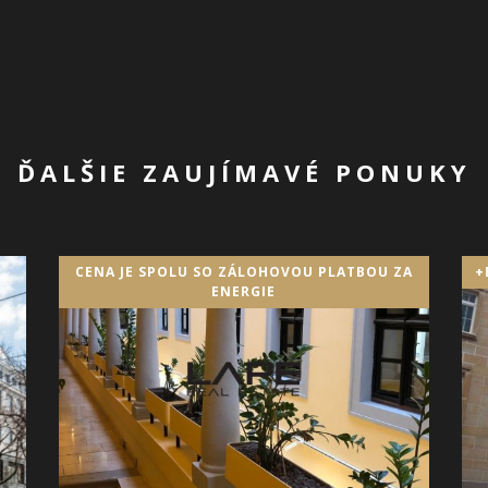
ĎALŠIE ZAUJÍMAVÉ PONUKY
CENA JE SPOLU SO ZÁLOHOVOU PLATBOU ZA
+
ENERGIE