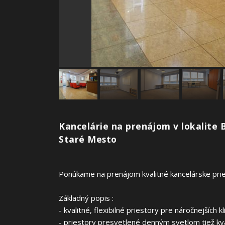
Kancelárie na prenájom v lokalite B
Staré Mesto
Ponúkame na prenájom kvalitné kancelárske pries
Základný popis :
- kvalitné, flexibilné priestory pre náročnejších kl
- priestory presvetlené denným svetlom tiež kv