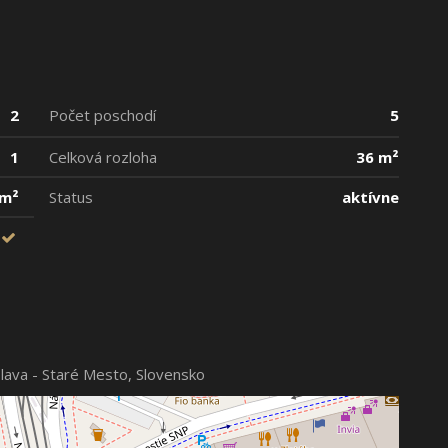
2
Počet poschodí
5
1
Celková rozloha
36 m²
 m²
Status
aktívne
islava - Staré Mesto, Slovensko