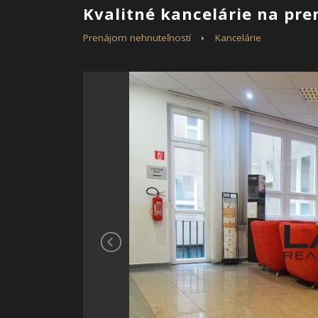
Kvalitné kancelárie na pr
Prenájom nehnuteľností
Kancelárie