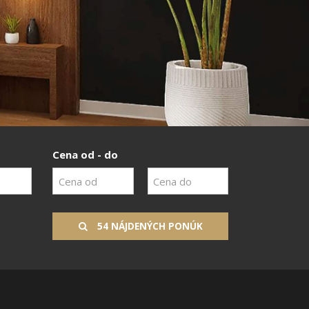
Cena od - do
54 NÁJDENÝCH PONÚK