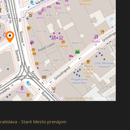
©
OpenStreetMap
contributors
Bratislava - Staré Mesto prenájom