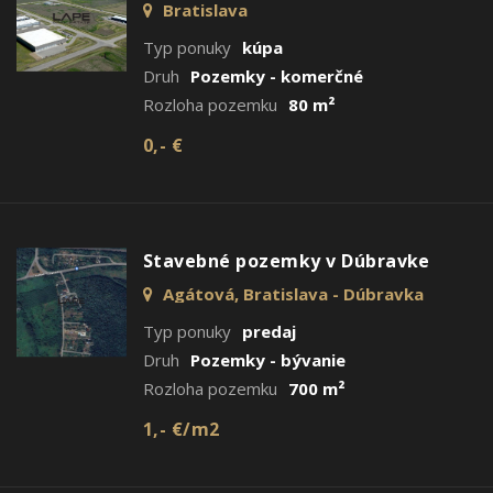
Bratislava
Typ ponuky
kúpa
Druh
Pozemky - komerčné
Rozloha pozemku
80 m²
0,- €
Stavebné pozemky v Dúbravke
Agátová, Bratislava - Dúbravka
Typ ponuky
predaj
Druh
Pozemky - bývanie
Rozloha pozemku
700 m²
1,- €/m2