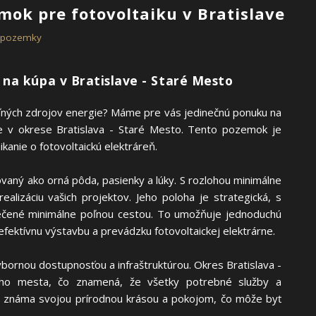
emok pre fotovoltaiku v Bratislave
é pozemky
na kúpa v Bratislave - Staré Mesto
teľných zdrojov energie? Máme pre vás jedinečnú ponuku na
ne v okrese Bratislava - Staré Mesto. Tento pozemok je
nikanie o fotovoltaickú elektráreň.
ovaný ako orná pôda, pasienky a lúky. S rozlohou minimálne
alizáciu vašich projektov. Jeho poloha je strategická, s
ečené minimálne poľnou cestou. To umožňuje jednoduchú
 efektívnu výstavbu a prevádzku fotovoltaickej elektrárne.
ýbornou dostupnosťou a infraštruktúrou. Okres Bratislava -
ého mesta, čo znamená, že všetky potrebné služby a
ež známa svojou prírodnou krásou a pokojom, čo môže byť