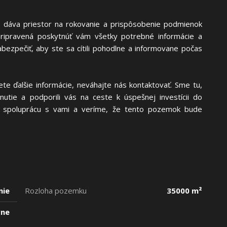
áva priestor na rokovanie a prispôsobenie podmienok
 pripravená poskytnúť vám všetky potrebné informácie a
abezpečiť, aby ste sa cítili pohodlne a informovane počas
e ďalšie informácie, neváhajte nás kontaktovať. Sme tu,
tie a podporili vás na ceste k úspešnej investícii do
a spoluprácu s vami a veríme, že tento pozemok bude
mie
Rozloha pozemku
35000 m²
vne