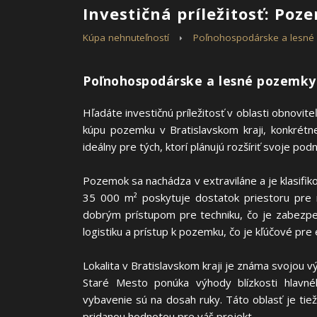
Investičná príležitosť: Poz
Kúpa nehnuteľností
Poľnohospodárske a lesn
Poľnohospodárske a lesné pozemky 
Hľadáte investičnú príležitosť v oblasti obnovi
kúpu pozemku v Bratislavskom kraji, konkrét
ideálny pre tých, ktorí plánujú rozšíriť svoje pod
Pozemok sa nachádza v extraviláne a je klasifik
35 000 m² poskytuje dostatok priestoru pre re
dobrým prístupom pre techniku, čo je zabezp
logistiku a prístup k pozemku, čo je kľúčové pre
Lokalita v Bratislavskom kraji je známa svojou v
Staré Mesto ponúka výhody blízkosti hlavn
vybavenie sú na dosah ruky. Táto oblasť je ti
pridanou hodnotou pre váš projekt.