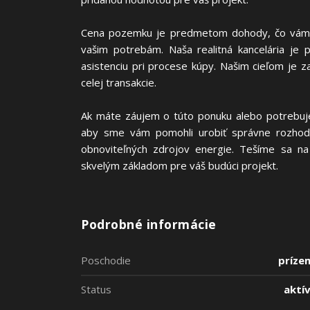
Cena pozemku je predmetom dohody, čo vám d
vašim potrebám. Naša realitná kancelária je
asistenciu pri procese kúpy. Našim cieľom je z
celej transakcie.
Ak máte záujem o túto ponuku alebo potrebujet
aby sme vám pomohli urobiť správne rozhodnu
obnoviteľných zdrojov energie. Tešíme sa n
skvelým základom pre váš budúci projekt.
Podrobné informácie
Poschodie
príze
Status
aktí