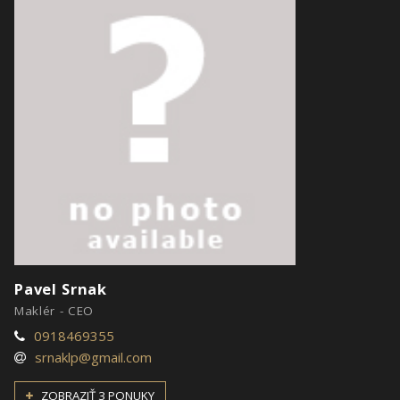
Pavel Srnak
Maklér - CEO
0918469355
srnaklp@gmail.com
ZOBRAZIŤ 3 PONUKY