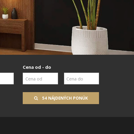
Cena od - do
54 NÁJDENÝCH PONÚK