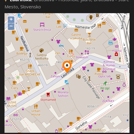
Mesto, Slovensko
+
−
©
OpenStreetMap
contributors