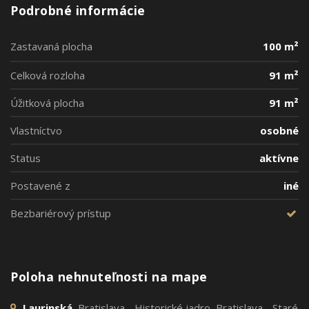
Podrobné informácie
Zastavaná plocha
100 m²
Celková rozloha
91 m²
Úžitková plocha
91 m²
Vlastníctvo
osobné
Status
aktívne
Postavené z
iné
Bezbariérový prístup
Poloha nehnuteľnosti na mape
Laurinská
, Bratislava - Historické jadro, Bratislava - Staré