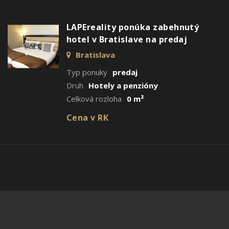
LAPEreality ponúka zabehnutý
hotel v Bratislave na predaj
Bratislava
Typ ponuky
predaj
Druh
Hotely a penzióny
Celková rozloha
0 m²
Cena v RK